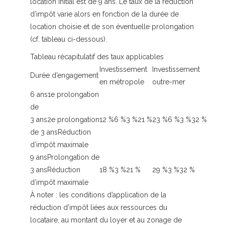
location initial est de 9 ans. Le taux de la réduction
d’impôt varie alors en fonction de la durée de
location choisie et de son éventuelle prolongation
(cf. tableau ci-dessous).
Tableau récapitulatif des taux applicables
Investissement
Investissement
Durée d’engagement
en métropole
outre-mer
6 ans1e prolongation
de
3 ans2e prolongation
12 %6 %3 %21 %
23 %6 %3 %32 %
de 3 ansRéduction
d’impôt maximale
9 ansProlongation de
3 ansRéduction
18 %3 %21 %
29 %3 %32 %
d’impôt maximale
À noter :
les conditions d’application de la
réduction d’impôt liées aux ressources du
locataire, au montant du loyer et au zonage de