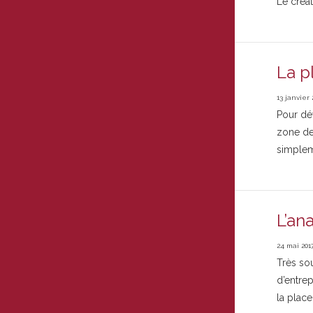
Le créat
La p
13 janvier 
Pour dé
zone de 
simpleme
L’an
24 mai 201
Très sou
d’entrep
la place