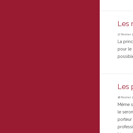
Les 
17 février 
La princ
pour le 
possibl
Les 
18 février 
Même s’i
le sero
porteur 
professi