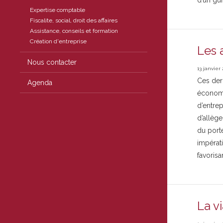
d’un gui
Expertise comptable
Fiscalite, social, droit des affaires
Assistance, conseils et formation
Création d'entreprise
Les 
Nous contacter
13 janvier 
Ces der
Agenda
économi
d’entrep
d’allèg
du porte
impérati
favorisa
La v