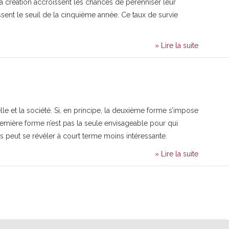
 la création accroissent les chances de pérenniser leur
ent le seuil de la cinquième année. Ce taux de survie
» Lire la suite
elle et la société. Si, en principe, la deuxième forme s’impose
remière forme n’est pas la seule envisageable pour qui
s peut se révéler à court terme moins intéressante.
» Lire la suite