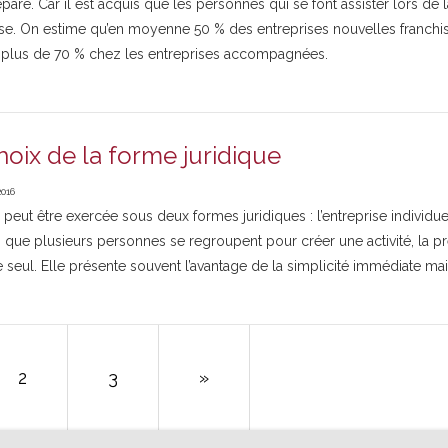
paré. Car il est acquis que les personnes qui se font assister lors de
ise. On estime qu’en moyenne 50 % des entreprises nouvelles franchiss
 plus de 70 % chez les entreprises accompagnées.
hoix de la forme juridique
2016
té peut être exercée sous deux formes juridiques : l’entreprise individu
s que plusieurs personnes se regroupent pour créer une activité, la p
seul. Elle présente souvent l’avantage de la simplicité immédiate mai
2
3
»