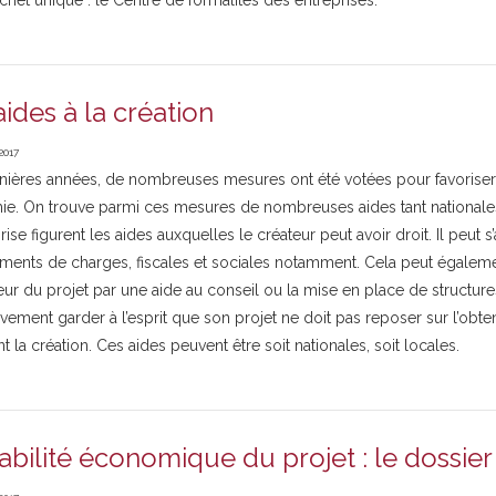
chet unique : le Centre de formalités des entreprises.
aides à la création
2017
nières années, de nombreuses mesures ont été votées pour favoriser l
e. On trouve parmi ces mesures de nombreuses aides tant nationales 
rise figurent les aides auxquelles le créateur peut avoir droit. Il peut 
ements de charges, fiscales et sociales notamment. Cela peut égalem
ur du projet par une aide au conseil ou la mise en place de structures
vement garder à l’esprit que son projet ne doit pas reposer sur l’obt
nt la création. Ces aides peuvent être soit nationales, soit locales.
iabilité économique du projet : le dossier