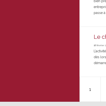
bien pré
entrepr
passe à
Le c
18 février 
L’activi
dès lor
démarre 
1