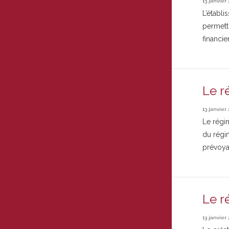
13 janvier 
L’établi
permettr
financie
Le r
13 janvier 
Le régim
du régim
prévoya
Le r
13 janvier 