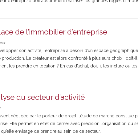
eur d’entreprise doit absolument maîtriser les grandes règles d’impos
lace de l’immobilier d’entreprise
2017
velopper son activité, l’entreprise a besoin d’un espace géographique
production. Le créateur est alors confronté à plusieurs choix : doit-i
nt les prendre en location ? En cas d’achat, doit-il les inclure ou les 
alyse du secteur d’activité
7
vent négligée par le porteur de projet, l’étude de marché constitue p
rise. Elle permet en effet de cerner avec précision l’organisation du s
 qu’elle envisage de prendre au sein de ce secteur.