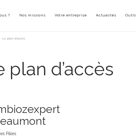
ous ?
Nos missions
Votre entreprise
Actualités
Outil
Le plan d’accès
e plan d’accès
mbiozexpert
Beaumont
des Pâles