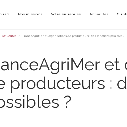
ous ?
Nos missions
Votre entreprise
Actualités
Outil
Actualités
FranceAgriMer et organisations de producteurs : des sanctions possibles ?
ranceAgriMer et 
e producteurs : 
ossibles ?