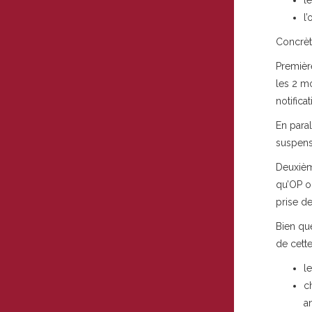
l
l
Concrèt
Premièr
les 2 m
notificat
En para
suspens
Deuxièm
qu’OP o
prise d
Bien qu
de cette
l
c
a