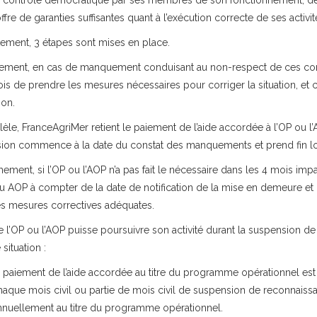
e contrôle démocratique par ses membres de son fonctionnement, de 
’offre de garanties suffisantes quant à l’exécution correcte de ses activit
ement, 3 étapes sont mises en place.
ement, en cas de manquement conduisant au non-respect de ces con
ois de prendre les mesures nécessaires pour corriger la situation, e
ion.
llèle, FranceAgriMer retient le paiement de l’aide accordée à l’OP ou
ion commence à la date du constat des manquements et prend fin lor
ement, si l’OP ou l’AOP n’a pas fait le nécessaire dans les 4 mois im
u AOP à compter de la date de notification de la mise en demeure e
es mesures correctives adéquates.
e l’OP ou l’AOP puisse poursuivre son activité durant la suspension
 situation :
e paiement de l’aide accordée au titre du programme opérationnel est
haque mois civil ou partie de mois civil de suspension de reconnaiss
nnuellement au titre du programme opérationnel.