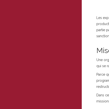
Les exp
product
partie 
sanctio
Mis
Une org
qui se 
Parce qu
program
restruct
Dans ce
mission