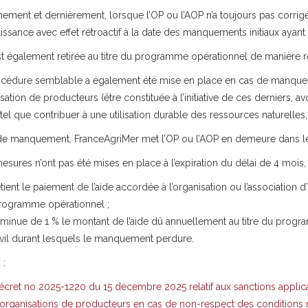
ement et dernièrement, lorsque l’OP ou l’AOP n’a toujours pas corrigé la
issance avec effet rétroactif à la date des manquements initiaux ayan
est également retirée au titre du programme opérationnel de manière r
cédure semblable a également été mise en place en cas de manqueme
sation de producteurs (être constituée à l’initiative de ces derniers, 
 tel que contribuer à une utilisation durable des ressources naturelles, 
de manquement, FranceAgriMer met l’OP ou l’AOP en demeure dans le
esures n’ont pas été mises en place à l’expiration du délai de 4 mois,
etient le paiement de l’aide accordée à l’organisation ou l’association
rogramme opérationnel ;
iminue de 1 % le montant de l’aide dû annuellement au titre du prog
ivil durant lesquels le manquement perdure.
 :
écret no 2025-1220 du 15 décembre 2025 relatif aux sanctions applicab
’organisations de producteurs en cas de non-respect des conditions 