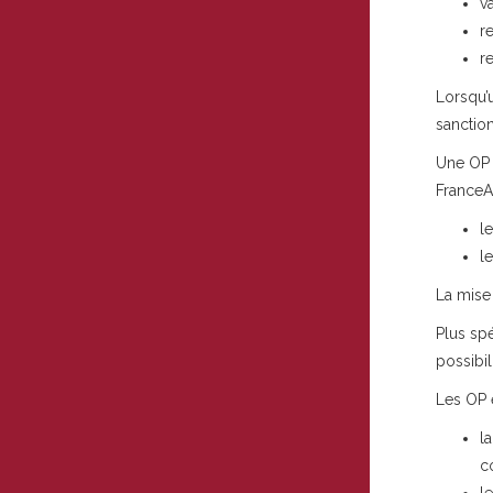
v
r
r
Lorsqu’
sanction
Une OP 
FranceA
l
l
La mise
Plus sp
possibil
Les OP e
l
c