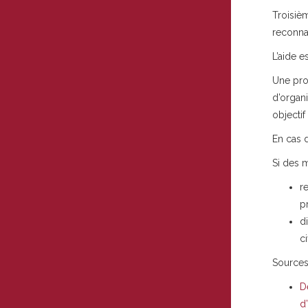
Troisièm
reconna
L’aide 
Une pro
d’organi
objectif
En cas 
Si des m
r
p
d
c
Sources
D
d