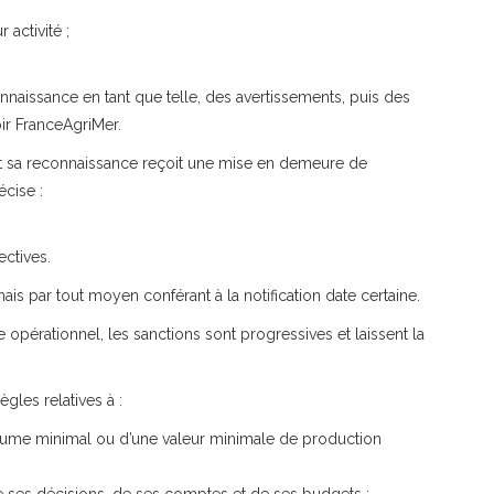
activité ;
naissance en tant que telle, des avertissements, puis des
oir FranceAgriMer.
t sa reconnaissance reçoit une mise en demeure de
cise :
ctives.
s par tout moyen conférant à la notification date certaine.
érationnel, les sanctions sont progressives et laissent la
gles relatives à :
lume minimal ou d’une valeur minimale de production