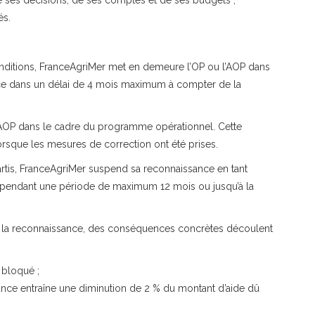
ses décisions, de ses comptes et de ses budgets ;
és.
ditions, FranceAgriMer met en demeure l’OP ou l’AOP dans
t ce dans un délai de 4 mois maximum à compter de la
 l’AOP dans le cadre du programme opérationnel. Cette
sque les mesures de correction ont été prises.
partis, FranceAgriMer suspend sa reconnaissance en tant
t pendant une période de maximum 12 mois ou jusqu’à la
 de la reconnaissance, des conséquences concrètes découlent
 bloqué ;
ance entraîne une diminution de 2 % du montant d’aide dû