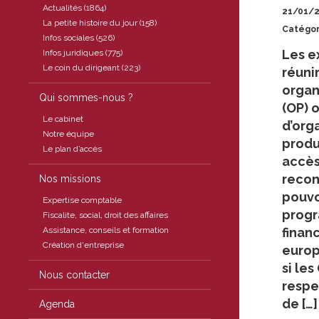
Actualités (1864)
21/01/
La petite histoire du jour (158)
Catégor
Infos sociales (526)
Les e
Infos juridiques (775)
Le coin du dirigeant (223)
réuni
organ
Qui sommes-nous ?
(OP) 
Le cabinet
d’org
Notre équipe
produ
Le plan d’accès
accès
recon
Nos missions
pouvo
Expertise comptable
progr
Fiscalite, social, droit des affaires
Assistance, conseils et formation
financ
Création d'entreprise
europ
si les
Nous contacter
respe
de […]
Agenda