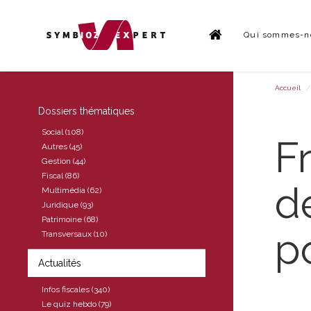
Qui sommes-n
Accueil
Dossiers thématiques
Social (108)
F
Autres (45)
Gestion (44)
Fiscal (86)
d
Multimédia (62)
Juridique (93)
Patrimoine (68)
p
Transversaux (10)
Actualités
Infos fiscales (340)
Le quiz hebdo (79)