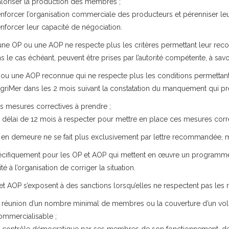
aloriser la production des membres ;
enforcer l’organisation commerciale des producteurs et pérenniser leur 
enforcer leur capacité de négociation.
une OP ou une AOP ne respecte plus les critères permettant leur recon
s le cas échéant, peuvent être prises par l’autorité compétente, à sav
ou une AOP reconnue qui ne respecte plus les conditions permettan
griMer dans les 2 mois suivant la constatation du manquement qui pré
es mesures correctives à prendre ;
e délai de 12 mois à respecter pour mettre en place ces mesures corre
 en demeure ne se fait plus exclusivement par lettre recommandée, mai
écifiquement pour les OP et AOP qui mettent en œuvre un programme op
ité à l’organisation de corriger la situation.
t AOP s’exposent à des sanctions lorsqu’elles ne respectent pas les rè
a réunion d’un nombre minimal de membres ou la couverture d’un vo
ommercialisable ;