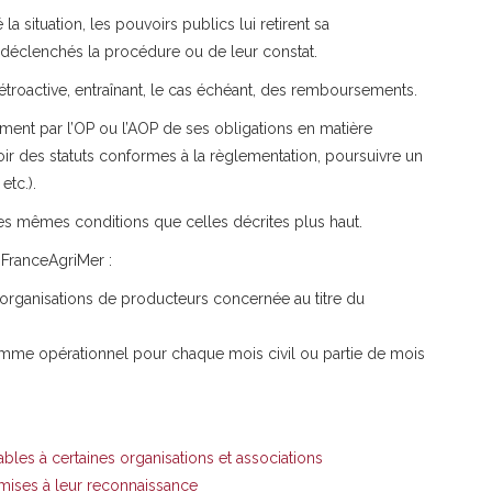
 situation, les pouvoirs publics lui retirent sa
t déclenchés la procédure ou de leur constat.
étroactive, entraînant, le cas échéant, des remboursements.
nt par l’OP ou l’AOP de ses obligations en matière
avoir des statuts conformes à la règlementation, poursuivre un
etc.).
s mêmes conditions que celles décrites plus haut.
 FranceAgriMer :
 d’organisations de producteurs concernée au titre du
ramme opérationnel pour chaque mois civil ou partie de mois
les à certaines organisations et associations
mises à leur reconnaissance