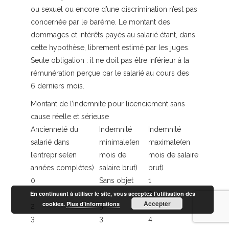
ou sexuel ou encore d’une discrimination n’est pas
concernée par le barème. Le montant des
dommages et intérêts payés au salarié étant, dans
cette hypothèse, librement estimé par les juges.
Seule obligation : il ne doit pas être inférieur à la
rémunération perçue par le salarié au cours des
6 derniers mois.
Montant de l’indemnité pour licenciement sans
cause réelle et sérieuse
Ancienneté du
Indemnité
Indemnité
salarié dans
minimale(en
maximale(en
l’entreprise(en
mois de
mois de salaire
années complètes)
salaire brut)
brut)
0
Sans objet
1
1
1
2
En continuant à utiliser le site, vous acceptez l’utilisation des
Accepter
cookies.
Plus d’informations
2
3
3,5
3
3
4